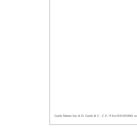
Guido Matteo Snc di D. Guido & C - C.F./ P.Iva 01912010061
in