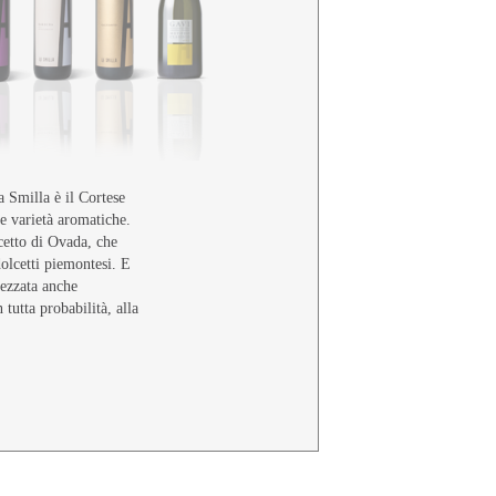
 Smilla è il Cortese
he varietà aromatiche.
cetto di Ovada, che
dolcetti piemontesi. E
rezzata anche
n tutta probabilità, alla