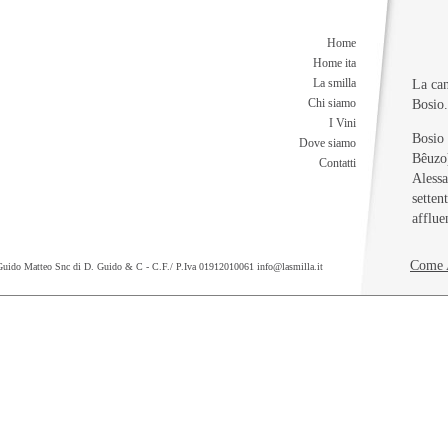
Home
Home ita
La smilla
La can
Chi siamo
Bosio.
I Vini
Bosio 
Dove siamo
Bêuzo)
Contatti
Alessa
setten
afflu
Il com
Capann
Come 
Guido Matteo Snc di D. Guido & C - C.F./ P.Iva 01912010061
info@lasmilla.it
Monta
Nella 
Bosio 
Regio
corris
La par
della 
linea 
solo 8